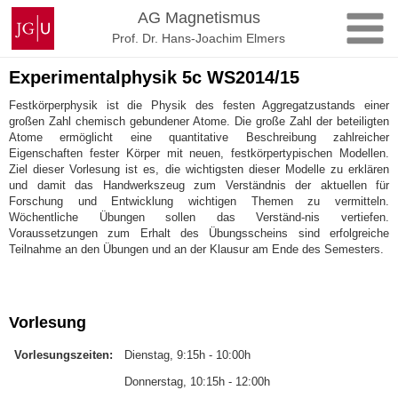
Zum
Johannes
AG Magnetismus
Inhalt
Gutenberg-
Prof. Dr. Hans-Joachim Elmers
springen
Universität
Mainz
Experimentalphysik 5c WS2014/15
Festkörperphysik ist die Physik des festen Aggregatzustands einer
großen Zahl chemisch gebundener Atome. Die große Zahl der beteiligten
Atome ermöglicht eine quantitative Beschreibung zahlreicher
Eigenschaften fester Körper mit neuen, festkörpertypischen Modellen.
Ziel dieser Vorlesung ist es, die wichtigsten dieser Modelle zu erklären
und damit das Handwerkszeug zum Verständnis der aktuellen für
Forschung und Entwicklung wichtigen Themen zu vermitteln.
Wöchentliche Übungen sollen das Verständ-nis vertiefen.
Voraussetzungen zum Erhalt des Übungsscheins sind erfolgreiche
Teilnahme an den Übungen und an der Klausur am Ende des Semesters.
Vorlesung
Vorlesungszeiten:
Dienstag, 9:15h - 10:00h
Donnerstag, 10:15h - 12:00h